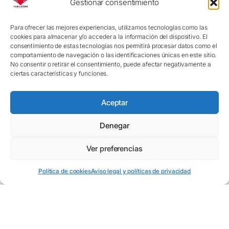
Gestionar consentimiento
Para ofrecer las mejores experiencias, utilizamos tecnologías como las
cookies para almacenar y/o acceder a la información del dispositivo. El
consentimiento de estas tecnologías nos permitirá procesar datos como el
comportamiento de navegación o las identificaciones únicas en este sitio.
No consentir o retirar el consentimiento, puede afectar negativamente a
ciertas características y funciones.
La evolución del sector agrícola
Aceptar
La tecnología está transformando el sector agrícola a gran
velocidad. Sensores, sistemas de guiado, conectividad o
Denegar
herramientas de control digital permiten trabajar con mayor
precisión y eficiencia. Sin embargo, antes de incorporar estas
Ver preferencias
innovaciones a tu maquinaria, es importante analizar bien si
realmente se adaptan a tus necesidades y a las características
EN
ES
Política de cookies
Aviso legal y políticas de privacidad
de tu explotación.