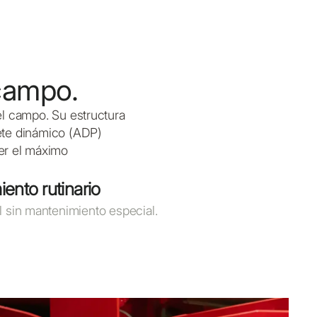
 campo.
 el campo. Su estructura
iete dinámico (ADP)
er el máximo
ento rutinario
il sin mantenimiento especial.