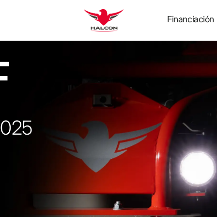
rir Maquinaria
Financiación
F
2025