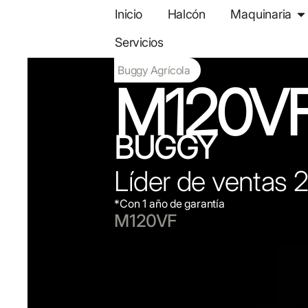
Ir
Ab
Inicio
Halcón
Maquinaria
al
Servicios
contenido
Buggy Agrícola
M120V
BUGGY
Líder de ventas 
*Con 1 año de garantía
M120VF