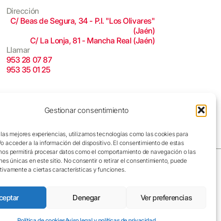
Dirección
C/ Beas de Segura, 34 - P.I. "Los Olivares"
(Jaén)
C/ La Lonja, 81 - Mancha Real (Jaén)
Llamar
953 28 07 87
953 35 01 25
Gestionar consentimiento
 las mejores experiencias, utilizamos tecnologías como las cookies para
o acceder a la información del dispositivo. El consentimiento de estas
nos permitirá procesar datos como el comportamiento de navegación o las
nes únicas en este sitio. No consentir o retirar el consentimiento, puede
tivamente a ciertas características y funciones.
I
F
L
legal.
ceptar
Denegar
Ver preferencias
n
a
i
s
c
n
t
e
k
Política de cookies
Aviso legal y políticas de privacidad