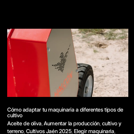
Cómo
adaptar
tu
maquinaria
a
diferentes
tipos
de
cultivo
Cómo adaptar tu maquinaria a diferentes tipos de
cultivo
Aceite de oliva
Aumentar la producción
cultivo y
,
,
terreno
Cultivos Jaén 2025
Elegir maquinaria
,
,
,