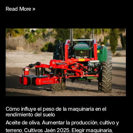
Read More »
Cómo
influye
el
peso
de
la
maquinaria
en
el
rendimiento
del
Cómo influye el peso de la maquinaria en el
suelo
rendimiento del suelo
Aceite de oliva
Aumentar la producción
cultivo y
,
,
terreno
Cultivos Jaén 2025
Elegir maquinaria
,
,
,