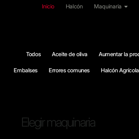
Filter
Ir
Abrir 
Inicio
Halcón
Maquinaria
al
contenido
posts
by
Todos
Aceite de oliva
Aumentar la pro
Embalses
Errores comunes
Halcón Agrícola
category
Elegir maquinaria