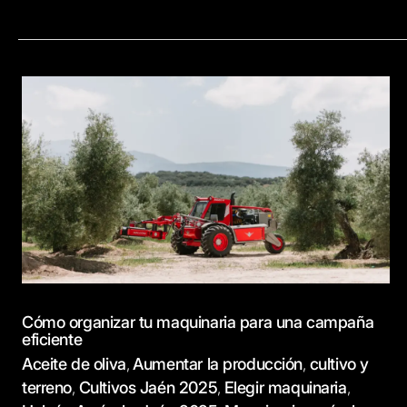
Cómo
organizar
tu
maquinaria
para
una
campaña
eficiente
Cómo organizar tu maquinaria para una campaña
eficiente
Aceite de oliva
Aumentar la producción
cultivo y
,
,
terreno
Cultivos Jaén 2025
Elegir maquinaria
,
,
,