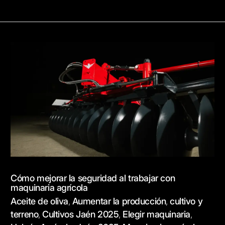
Cómo
mejorar
la
seguridad
al
trabajar
con
maquinaria
agrícola
Cómo mejorar la seguridad al trabajar con
maquinaria agrícola
Aceite de oliva
Aumentar la producción
cultivo y
,
,
terreno
Cultivos Jaén 2025
Elegir maquinaria
,
,
,