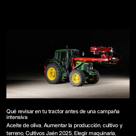
Qué
revisar
en
tu
tractor
antes
de
una
campaña
intensiva
Qué revisar en tu tractor antes de una campaña
intensiva
Aceite de oliva
Aumentar la producción
cultivo y
,
,
terreno
Cultivos Jaén 2025
Elegir maquinaria
,
,
,